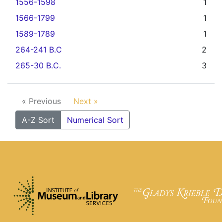
1556-1598
1
1566-1799
1
1589-1789
1
264-241 B.C
2
265-30 B.C.
3
« Previous
Next »
A-Z Sort
Numerical Sort