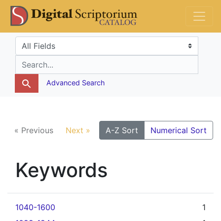
Skip
Skip to
DS Catalog
to
main
search
content
Search in
search for
Advanced Search
« Previous
Next »
A-Z Sort
Numerical Sort
Keywords
1040-1600
1