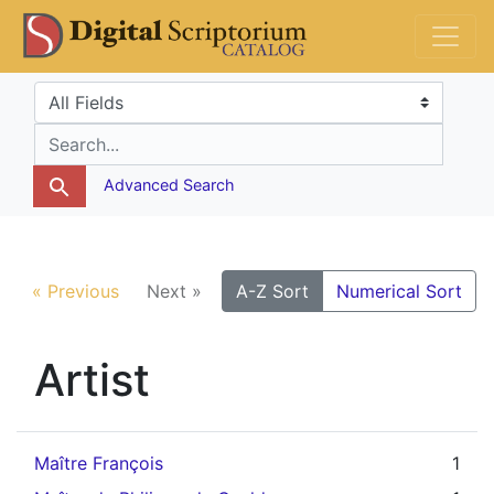
Skip
Skip to
DS Catalog
to
main
search
content
Search in
search for
Advanced Search
« Previous
Next »
A-Z Sort
Numerical Sort
Artist
Maître François
1