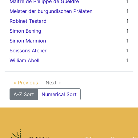
Maître de Philippe de Gueldre
1
Meister der burgundischen Prälaten
1
Robinet Testard
1
Simon Bening
1
Simon Marmion
1
Soissons Atelier
1
William Abell
1
« Previous
Next »
A-Z Sort
Numerical Sort